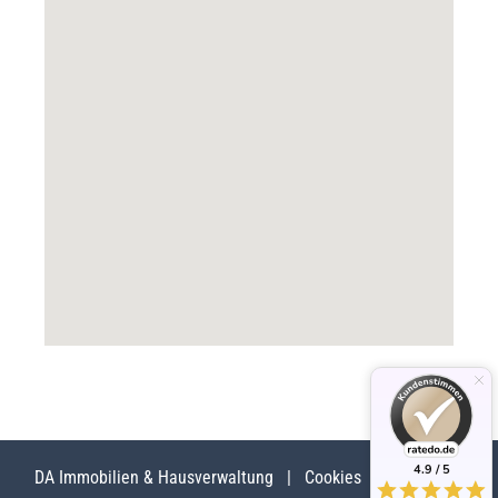
4.9 / 5
DA Immobilien & Hausverwaltung |
Cookies
Datenschutz